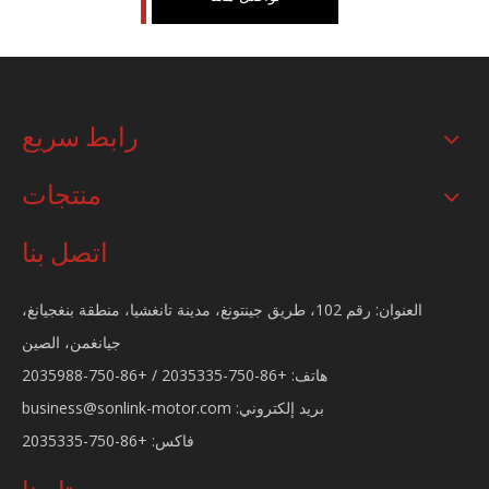
رابط سريع
منتجات
حارس الجسم للدراجات النارية
دراجة نارية القرن
اتصل بنا
العنوان: رقم 102، طريق جينتونغ، مدينة تانغشيا، منطقة بنغجيانغ،
جيانغمن، الصين
هاتف: +86-750-2035335 / +86-750-2035988
بريد إلكتروني:
business@sonlink-motor.com
فاكس: +86-750-2035335