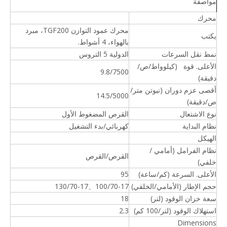
مواصفة
محرك
محرك عمود التوازن TGF200، مبرد
يكتب
بالهواء، 4 أشواط.
نمط نقل السرعات
الدولية 5 التروس
الأعلى. قوة (كيلوواط/ص/
9.8/7500
دقيقة)
أقصى عزم دوران (نيوتن متر/
14.5/5000
ص/دقيقة)
نوع الاشتعال
القرص المضغوط الأول
نظام البداية
كهربائي/بدء التشغيل
الهيكل
نظام الفرامل (أمامي /
القرص/القرص
خلفي)
الأعلى. السرعة (كم/ساعة)
95
حجم الإطار (الأمامي/الخلفي)
100/70-17、130/70-17
سعة خزان الوقود (لتر)
18
استهلاك الوقود (لتر/100 كم)
2.3
Dimensions