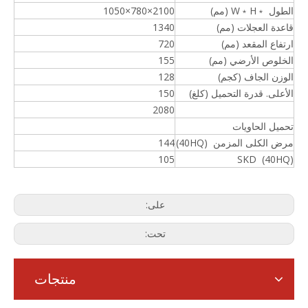
الطول ﹡W﹡H (مم)
2100×780×1050
قاعدة العجلات (مم)
1340
ارتفاع المقعد (مم)
720
الخلوص الأرضي (مم)
155
الوزن الجاف (كجم)
128
الأعلى. قدرة التحميل (كلغ)
150
2080
تحميل الحاويات
مرض الكلى المزمن (40HQ)
144
105
SKD (40HQ)
على:
تحت:
منتجات