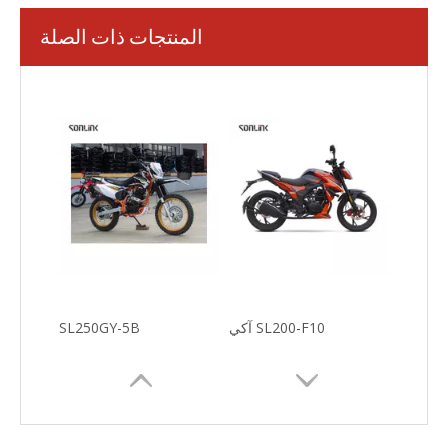
المنتجات ذات الصلة
SL200-3F
SL250GY-5C
SL200-F10 آكي
SL250GY-5B