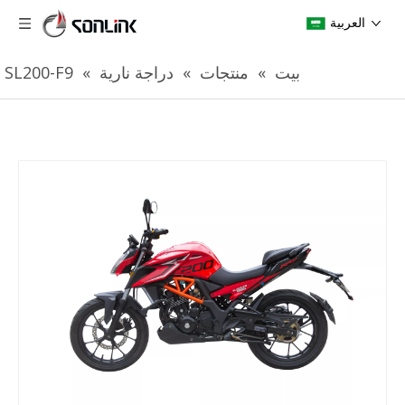
العربية
بيت
»
منتجات
»
دراجة نارية
»
SL200-F9