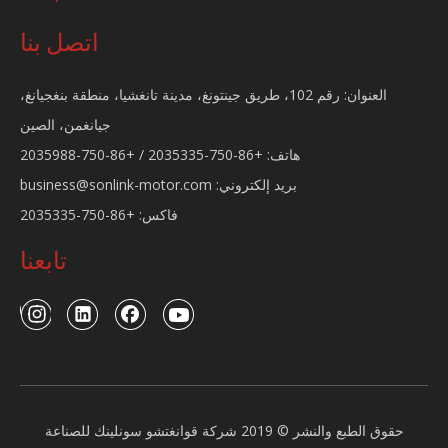
Sonlink Sportbike 200CC بنزين الطريق سباق الدراجات النارية AK
دراجة نارية SL150-D
اتصل بنا
العنوان: رقم 102، طريق جينتونغ، مدينة تانغشيا، منطقة بنغجيانغ،
جيانغمن، الصين
هاتف: +86-750-2035335 / +86-750-2035988
بريد إلكتروني:
business@sonlink-motor.com
فاكس: +86-750-2035335
تابعنا
دراجة نارية SL200-8C
دراجة نارية Sonlink مطورة تعمل بالبنزين CB 110cc
حقوق الطبع والنشر © 2019 شركة قوانغتشو سونلينك للصناعة