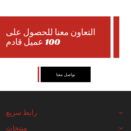
التعاون معنا للحصول على
100 عميل قادم
SL250GY-5A
SL200-F16
تواصل معنا
رابط سريع
منتجات