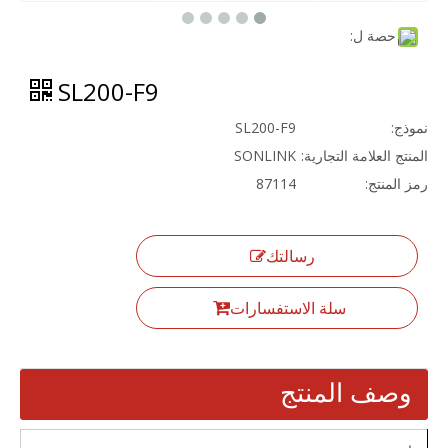
حصة ل:
SL200-F9
نموذج:
SL200-F9
المنتج العلامة التجارية:
SONLINK
رمز المنتج:
87114
رسالتك
سلة الاستفسارات
وصف المنتج